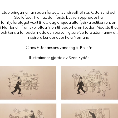
Etableringarna har sedan fortsatt i Sundsvall-Birsta, Östersund och
Skellefteå. Från att den första butiken öppnades har
familjeföretaget vuxit till att idag erbjuda åtta fysiska butiker runt om
i Norrland – från Skellefteå i norr till Söderhamn i söder. Med stolthet
och känsla för både mode och personlig service fortsätter Fanny att
inspirera kunder över hela Norrland.
Claes E Johansons vandring till Bollnäs
Illustrationer gjorda av Sven Rydén