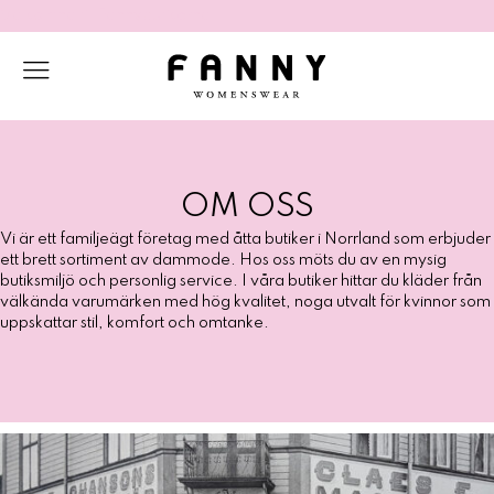
Välkomna till Fannybutikerna
Fortsätt
till
innehåll
OM OSS
Vi är ett familjeägt företag med åtta butiker i Norrland som erbjuder
ett brett sortiment av dammode. Hos oss möts du av en mysig
butiksmiljö och personlig service. I våra butiker hittar du kläder från
välkända varumärken med hög kvalitet, noga utvalt för kvinnor som
uppskattar stil, komfort och omtanke.