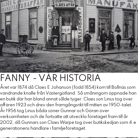
FANNY - VÅR HISTORIA
Året var 1874 då Claes E Johanson (född 1854) kom till Bollnäs som
vandrande knalle från Västergötland. Så småningom öppnade han
en butik där han bland annat sålde tyger. Claes son Linus tog över
affären 1923 och drev den framgångsrikt till mitten av 1950-talet.
År 1956 tog Linus båda söner Gunnar och Göran över
verksamheten och de fortsatte att utveckla företaget fram till år
2002, då Gunnars son Claes Warpe tog över butikskedjan som 4:e
generationens handlare i familjeföretaget.